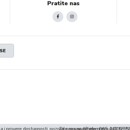
Pratite nas
 SE
la i provere dostupnosti, pozovite nas na telefon 065 440 55 55
Za sve porudžbine preko 3.000 RS