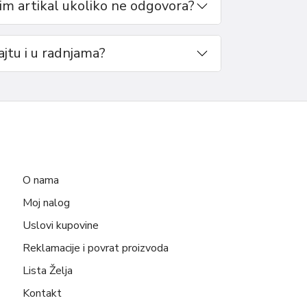
m artikal ukoliko ne odgovora?
sajtu i u radnjama?
O nama
Moj nalog
Uslovi kupovine
Reklamacije i povrat proizvoda
Lista Želja
Kontakt