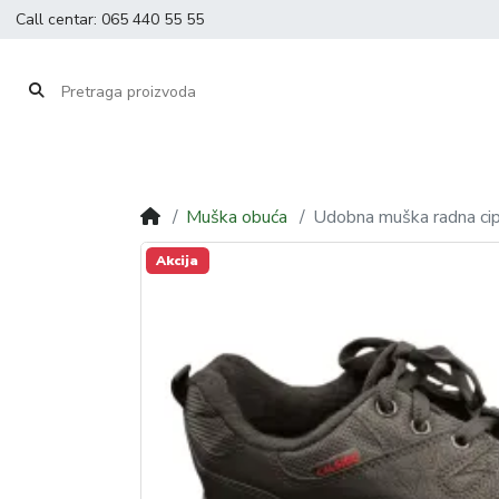
Call centar:
065 440 55 55
Muška obuća
Udobna muška radna ci
Akcija