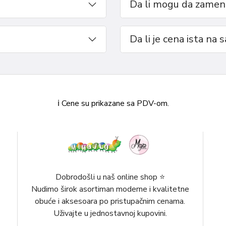
Da li mogu da zameni
st i sigurnost, bez
industrijama, ove cipele će
 celog dana.
Da li je cena ista na 
ℹ️ Cene su prikazane sa PDV-om.
Dobrodošli u naš online shop ⭐️
Nudimo širok asortiman moderne i kvalitetne
obuće i aksesoara po pristupačnim cenama.
Uživajte u jednostavnoj kupovini.