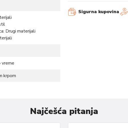
Sigurna kupovina
erijali
til
a: Drugi materijali
erijali
o vreme
om krpom
sti uz naše muške radne cipele.
 pružaju izuzetnu podršku i
Najčešća pitanja
 od visokokvalitetnih
izdržati sve izazove na
jivo postavljenim detaljima,