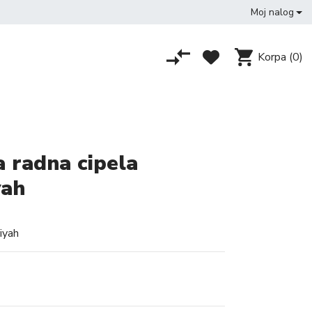
Moj nalog
Korpa
(0)
 radna cipela
yah
iyah