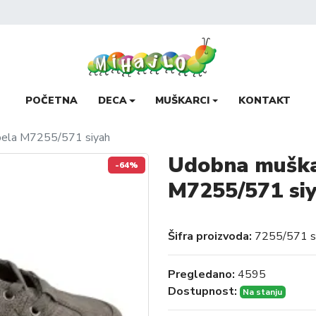
POČETNA
DECA
MUŠKARCI
KONTAKT
pela M7255/571 siyah
Udobna muška
-64%
M7255/571 si
Šifra proizvoda:
7255/571 s
Pregledano:
4595
Dostupnost:
Na stanju