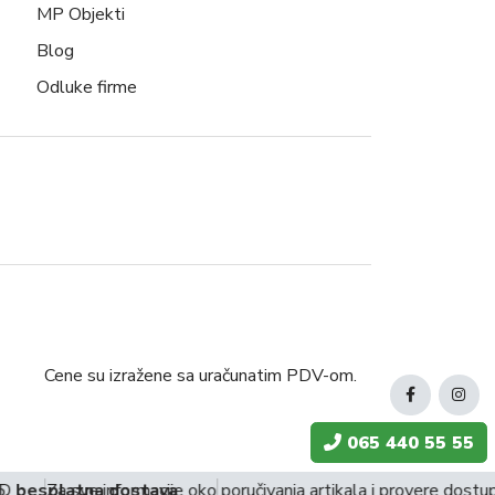
MP Objekti
Blog
Odluke firme
Cene su izražene sa uračunatim PDV-om.
065 440 55 55
D
besplatna dostava
Za sve informacije oko poručivanja artikala i provere dostu