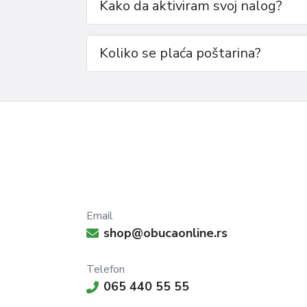
Kako da aktiviram svoj nalog?
naše radne cipele garantuju maksimalnu udobno
kompromisa u stilu. Idealne za rad u različitim 
obezbediti Vašu udobnost i pouzdanost tokom
Koliko se plaća poštarina?
Razmer:
40-44
Email
shop@obucaonline.rs
Telefon
065 440 55 55