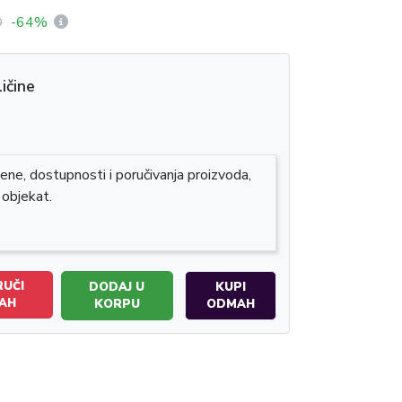
D
-64%
ičine
ene, dostupnosti i poručivanja proizvoda,
 objekat.
UČI
DODAJ U
KUPI
AH
KORPU
ODMAH