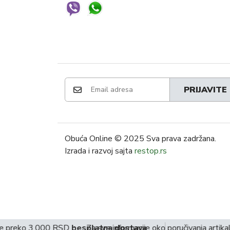
PRIJAVITE
Obuća Online
© 2025 Sva prava zadržana.
Izrada i razvoj sajta
restop.rs
e preko 3.000 RSD
besplatna dostava
Za sve informacije oko poručivanja artika