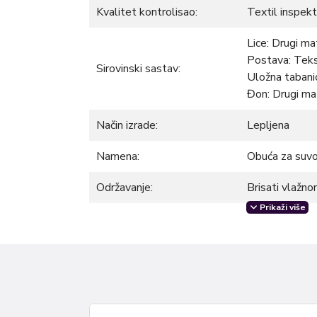
Kvalitet kontrolisao:
Textil inspekt
Lice: Drugi mat
Postava: Teks
Sirovinski sastav:
Uložna tabanic
Đon: Drugi mat
Način izrade:
Lepljena
Namena:
Obuća za suv
Održavanje:
Brisati vlažn
Prikaži više
Otkrijte savršen spoj udobnosti i funkcionalno
Dizajnirane za dugotrajan radni dan, ove cipele
stabilnost, čineći svaki korak lakšim. Izrađene
materijala, otporne su na habanje i ponosno će 
radnom mestu. Sa ergonomskim dizajnom i pažl