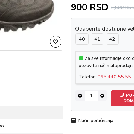
900 RSD
2,500 RS
Odaberite dostupne vel
40
41
42
Za sve informacije oko c
pozovite naš maloprodajni
Telefon:
065 440 55 55
POR
ODM
Način poručivanja
oo