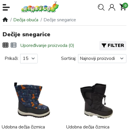
0
Dečija obuća
Dečije snegarice
Dečije snegarice
FILTER
Upoređivanje proizvoda (0)
Prikaži:
Sortiraj:
Udobna dečija čizmica
Udobna dečija čizmica