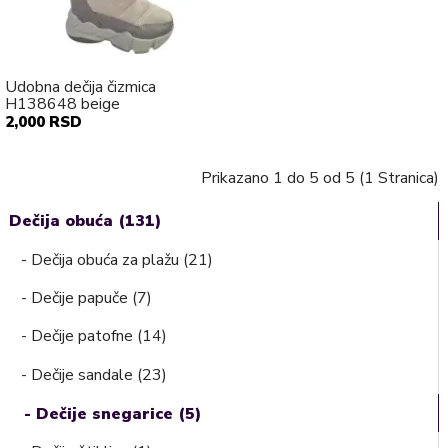
Udobna dečija čizmica
H138648 beige
2,000 RSD
Prikazano 1 do 5 od 5 (1 Stranica)
Dečija obuća (131)
- Dečija obuća za plažu (21)
- Dečije papuče (7)
- Dečije patofne (14)
- Dečije sandale (23)
- Dečije snegarice (5)