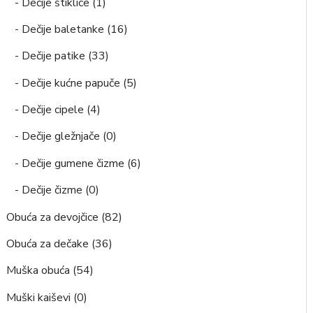
- Dečije štiklice (1)
- Dečije baletanke (16)
- Dečije patike (33)
- Dečije kućne papuče (5)
- Dečije cipele (4)
- Dečije gležnjače (0)
- Dečije gumene čizme (6)
- Dečije čizme (0)
Obuća za devojčice (82)
Obuća za dečake (36)
Muška obuća (54)
Muški kaiševi (0)