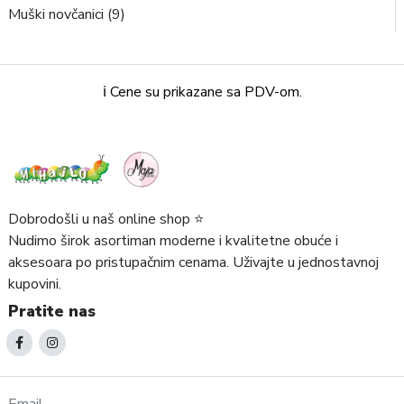
Muški novčanici (9)
ℹ️ Cene su prikazane sa PDV-om.
Dobrodošli u naš online shop ⭐️
Nudimo širok asortiman moderne i kvalitetne obuće i
aksesoara po pristupačnim cenama. Uživajte u jednostavnoj
kupovini.
Pratite nas
Email