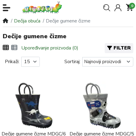
0
Dečija obuća
Dečije gumene čizme
Dečije gumene čizme
FILTER
Upoređivanje proizvoda (0)
Prikaži:
Sortiraj:
Dečije gumene čizme MDGC/6
Dečije gumene čizme MDGC/5