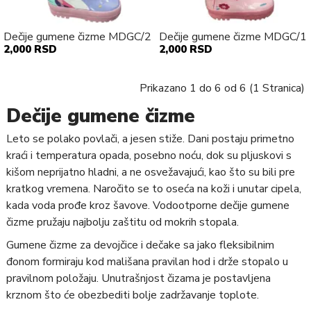
Dečije gumene čizme MDGC/2
Dečije gumene čizme MDGC/1
2,000 RSD
2,000 RSD
Prikazano 1 do 6 od 6 (1 Stranica)
Dečije gumene čizme
Leto se polako povlači, a jesen stiže. Dani postaju primetno
kraći i temperatura opada, posebno noću, dok su pljuskovi s
kišom neprijatno hladni, a ne osvežavajući, kao što su bili pre
kratkog vremena. Naročito se to oseća na koži i unutar cipela,
kada voda prođe kroz šavove. Vodootporne dečije gumene
čizme pružaju najbolju zaštitu od mokrih stopala.
Gumene čizme za devojčice i dečake sa jako fleksibilnim
đonom formiraju kod mališana pravilan hod i drže stopalo u
pravilnom položaju. Unutrašnjost čizama je postavljena
krznom što će obezbediti bolje zadržavanje toplote.