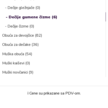
- Dečije gležnjače (0)
- Dečije gumene čizme (6)
- Dečije čizme (0)
Obuća za devojčice (82)
Obuća za dečake (36)
Muška obuća (54)
Muški kaiševi (0)
Muški novčanici (9)
ℹ️ Cene su prikazane sa PDV-om.