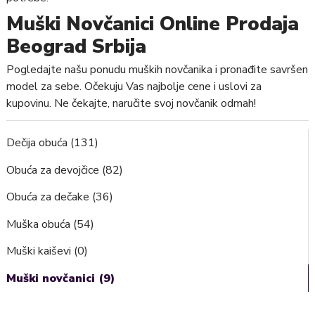
Muški Novčanici Online Prodaja
Beograd Srbija
Pogledajte našu ponudu muških novčanika i pronađite savršen
model za sebe. Očekuju Vas najbolje cene i uslovi za
kupovinu. Ne čekajte, naručite svoj novčanik odmah!
Dečija obuća (131)
Obuća za devojčice (82)
Obuća za dečake (36)
Muška obuća (54)
Muški kaiševi (0)
Muški novčanici (9)