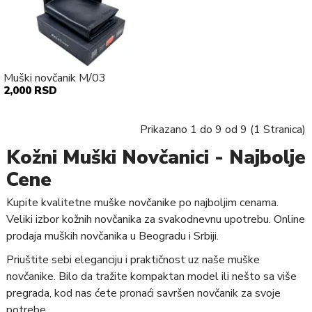
Muški novčanik M/03
2,000 RSD
Prikazano 1 do 9 od 9 (1 Stranica)
Kožni Muški Novčanici - Najbolje
Cene
Kupite kvalitetne muške novčanike po najboljim cenama.
Veliki izbor kožnih novčanika za svakodnevnu upotrebu. Online
prodaja muških novčanika u Beogradu i Srbiji.
Priuštite sebi eleganciju i praktičnost uz naše muške
novčanike. Bilo da tražite kompaktan model ili nešto sa više
pregrada, kod nas ćete pronaći savršen novčanik za svoje
potrebe.