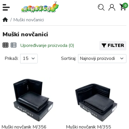
0
Muški novčanici
Muški novčanici
FILTER
Upoređivanje proizvoda (0)
Prikaži:
Sortiraj:
Muški novčanik M/356
Muški novčanik M/355