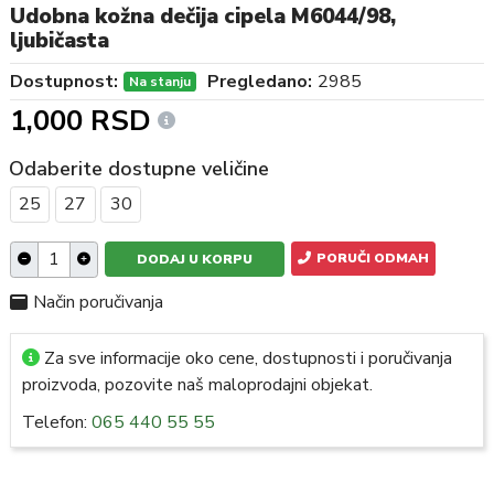
Udobna kožna dečija cipela M6044/98,
ljubičasta
Dostupnost:
Pregledano:
2985
Na stanju
1,000 RSD
Odaberite dostupne veličine
25
27
30
PORUČI ODMAH
DODAJ U KORPU
Način poručivanja
Za sve informacije oko cene, dostupnosti i poručivanja
proizvoda, pozovite naš maloprodajni objekat.
Telefon:
065 440 55 55