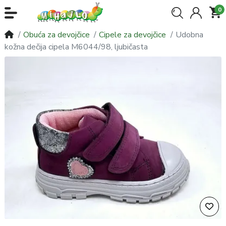
0
Obuća za devojčice
Cipele za devojčice
Udobna
kožna dečija cipela M6044/98, ljubičasta