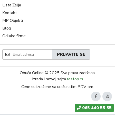
Lista Želja
Kontakt
MP Objekti
Blog
Odluke firme
PRIJAVITE SE
Obuća Online
© 2025 Sva prava zadržana.
Izrada i razvoj sajta
restop.rs
Cene su izražene sa uračunatim PDV-om.
065 440 55 55