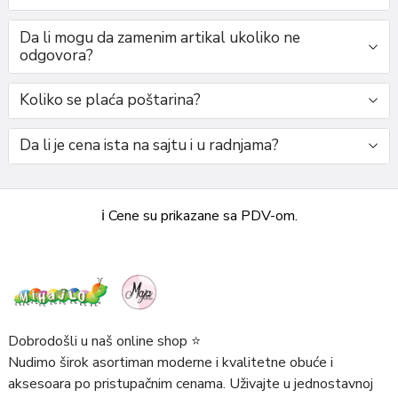
Da li mogu da zamenim artikal ukoliko ne
odgovora?
Koliko se plaća poštarina?
Da li je cena ista na sajtu i u radnjama?
ℹ️ Cene su prikazane sa PDV-om.
Dobrodošli u naš online shop ⭐️
Nudimo širok asortiman moderne i kvalitetne obuće i
aksesoara po pristupačnim cenama. Uživajte u jednostavnoj