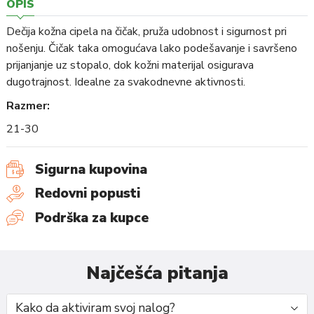
OPIS
Dečija kožna cipela na čičak, pruža udobnost i sigurnost pri
nošenju. Čičak taka omogućava lako podešavanje i savršeno
prijanjanje uz stopalo, dok kožni materijal osigurava
dugotrajnost. Idealne za svakodnevne aktivnosti.
Razmer:
21-30
Sigurna kupovina
Redovni popusti
Podrška za kupce
Najčešća pitanja
Kako da aktiviram svoj nalog?