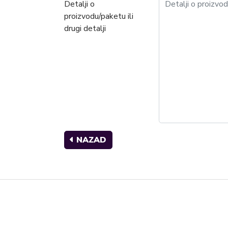
Detalji o
proizvodu/paketu ili
drugi detalji
NAZAD