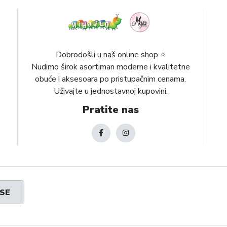
Dobrodošli u naš online shop ⭐️
Nudimo širok asortiman moderne i kvalitetne
obuće i aksesoara po pristupačnim cenama.
Uživajte u jednostavnoj kupovini.
Pratite nas
 SE