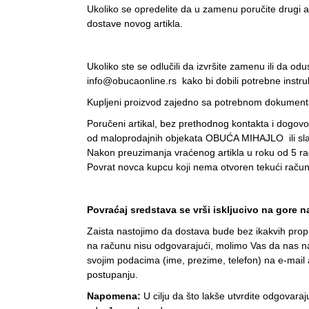
Ukoliko se opredelite da u zamenu poručite drugi 
dostave novog artikla.
Ukoliko ste se odlučili da izvršite zamenu ili da o
info@obucaonline.rs kako bi dobili potrebne instru
Kupljeni proizvod zajedno sa potrebnom dokumentac
Poručeni artikal, bez prethodnog kontakta i dogovo
od maloprodajnih objekata OBUĆA MIHAJLO ili slat
Nakon preuzimanja vraćenog artikla u roku od 5 rad
Povrat novca kupcu koji nema otvoren tekući račun
Povraćaj sredstava se vrši iskljucivo na gore n
Zaista nastojimo da dostava bude bez ikakvih propu
na računu nisu odgovarajući, molimo Vas da nas naj
svojim podacima (ime, prezime, telefon) na e-mai
postupanju.
Napomena:
U cilju da što lakše utvrdite odgovara