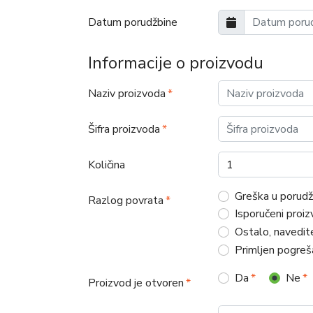
Datum porudžbine
Informacije o proizvodu
Naziv proizvoda
Šifra proizvoda
Količina
Greška u porudž
Razlog povrata
Isporučeni proi
Ostalo, navedit
Primljen pogreša
Da
Ne
Proizvod je otvoren