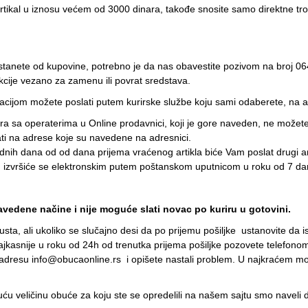
artikal u iznosu većem od 3000 dinara, takođe snosite samo direktne t
dustanete od kupovine, potrebno je da nas obavestite pozivom na broj 06
kcije vezano za zamenu ili povrat sredstava.
ijom možete poslati putem kurirske službe koju sami odaberete, na ad
ra sa operaterima u Online prodavnici, koji je gore naveden, ne možet
i na adrese koje su navedene na adresnici.
nih dana od od dana prijema vraćenog artikla biće Vam poslat drugi art
 izvršiće se elektronskim putem poštanskom uputnicom u roku od 7 dan
avedene načine i nije moguće slati novac po kuriru u gotovini.
sta, ali ukoliko se slučajno desi da po prijemu pošiljke ustanovite da 
kasnije u roku od 24h od trenutka prijema pošiljke pozovete telefonom n
l adresu info@obucaonline.rs i opišete nastali problem. U najkraćem
juću veličinu obuće za koju ste se opredelili na našem sajtu smo naveli 