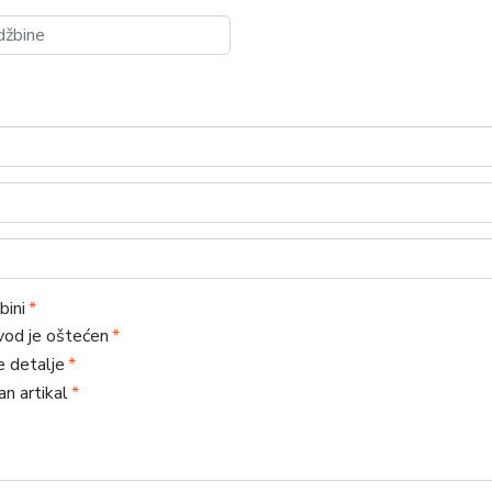
bini
zvod je oštećen
e detalje
n artikal