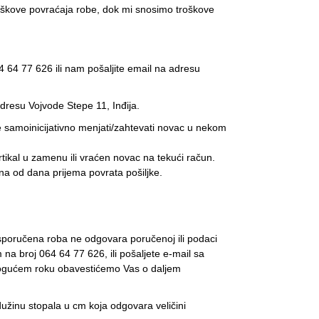
roškove povraćaja robe, dok mi snosimo troškove
4 64 77 626 ili nam pošaljite email na adresu
resu Vojvode Stepe 11, Inđija.
e samoinicijativno menjati/zahtevati novac u nekom
ikal u zamenu ili vraćen novac na tekući račun.
a od dana prijema povrata pošiljke.
isporučena roba ne odgovara poručenoj ili podaci
a broj 064 64 77 626, ili pošaljete e-mail sa
 mogućem roku obavestićemo Vas o daljem
dužinu stopala u cm koja odgovara veličini