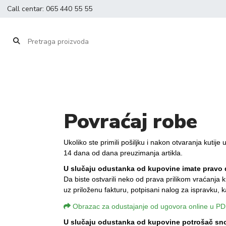
Call centar:
065 440 55 55
Povraćaj robe
Ukoliko ste primili pošiljku i nakon otvaranja kuti
14 dana od dana preuzimanja artikla.
U slučaju odustanka od kupovine imate pravo d
Da biste ostvarili neko od prava prilikom vraćanja
uz priloženu fakturu, potpisani nalog za ispravku,
Obrazac za odustajanje od ugovora online u PD
U slučaju odustanka od kupovine potrošač snos