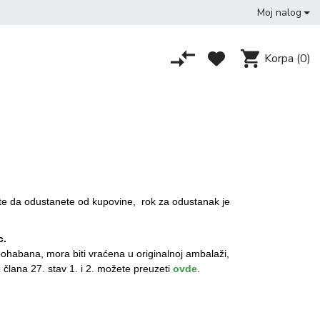
Moj nalog
Korpa
(0)
elite da odustanete od kupovine, rok za odustanak je
c.
pohabana, mora biti vraćena u originalnoj ambalaži,
 člana 27. stav 1. i 2. možete preuzeti
ovde
.