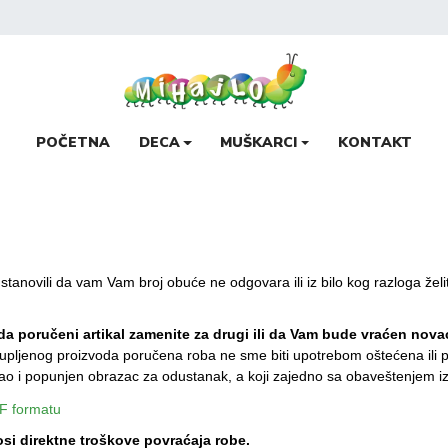
POČETNA
DECA
MUŠKARCI
KONTAKT
je ustanovili da vam Vam broj obuće ne odgovara ili iz bilo kog razloga ž
a poručeni artikal zamenite za drugi ili da Vam bude vraćen nova
 kupljenog proizvoda poručena roba ne sme biti upotrebom oštećena ili 
 kao i popunjen obrazac za odustanak, a koji zajedno sa obaveštenjem iz
F formatu
i direktne troškove povraćaja robe.