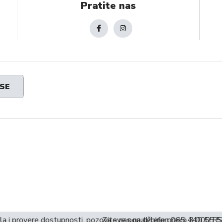
Pratite nas
 SE
la i provere dostupnosti, pozovite nas na telefon 065 440 55 55
Za sve porudžbine preko 3.000 RS