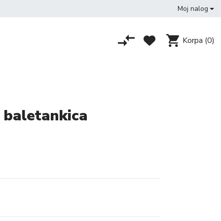
Moj nalog
Korpa
(0)
 baletankica