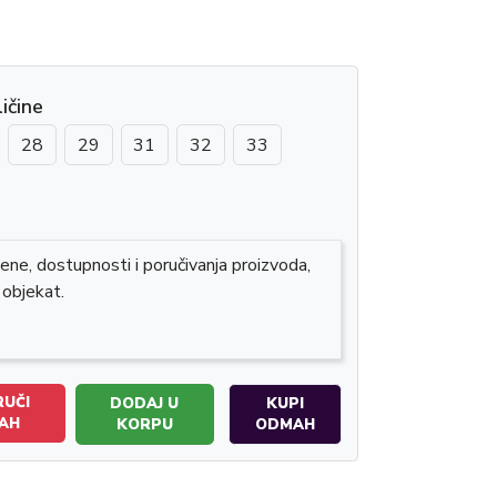
ičine
28
29
31
32
33
ene, dostupnosti i poručivanja proizvoda,
 objekat.
UČI
DODAJ U
KUPI
AH
KORPU
ODMAH