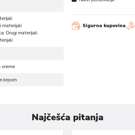
erijali
 materijali
Sigurna kupovina
a: Drugi materijali
erijali
o vreme
om krpom
i udobnost, savršena za svaki
ju sigurnost i lakoću nošenja
Najčešća pitanja