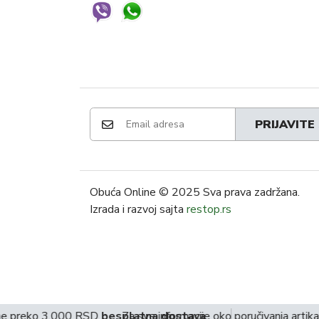
PRIJAVITE
Obuća Online
© 2025 Sva prava zadržana.
Izrada i razvoj sajta
restop.rs
e preko 3.000 RSD
besplatna dostava
Za sve informacije oko poručivanja artika