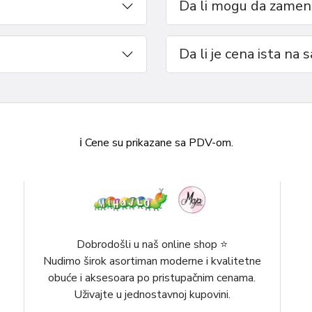
Da li mogu da zameni
Da li je cena ista na 
ℹ️ Cene su prikazane sa PDV-om.
Dobrodošli u naš online shop ⭐️
Nudimo širok asortiman moderne i kvalitetne
obuće i aksesoara po pristupačnim cenama.
Uživajte u jednostavnoj kupovini.