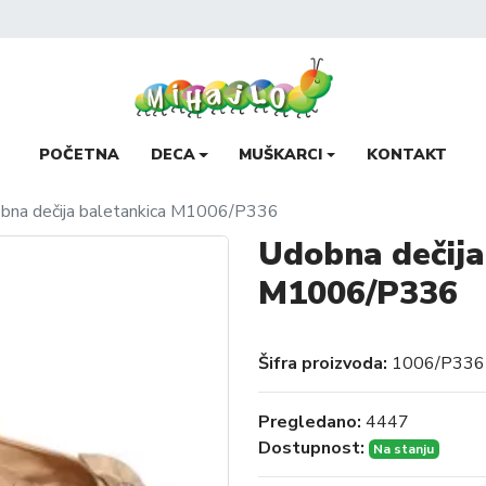
POČETNA
DECA
MUŠKARCI
KONTAKT
bna dečija baletankica M1006/P336
Udobna dečija
M1006/P336
Šifra proizvoda:
1006/P336
Pregledano:
4447
Dostupnost:
Na stanju