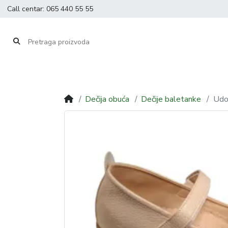
Call centar:
065 440 55 55
Dečija obuća
Dečije baletanke
Udo