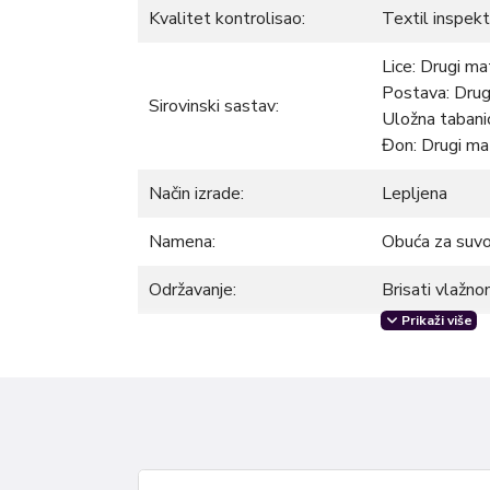
Kvalitet kontrolisao:
Textil inspekt
Lice: Drugi mat
Postava: Drugi
Sirovinski sastav:
Uložna tabanic
Đon: Drugi mat
Način izrade:
Lepljena
Namena:
Obuća za suv
Održavanje:
Brisati vlažn
Prikaži više
Ova dečija baletankica kombinuje lagan dizajn 
korak. Mekani materijali i fleksibilan đon pruža
tokom celog dana.
Razmer: