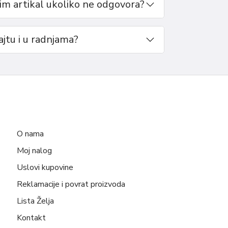
m artikal ukoliko ne odgovora?
sajtu i u radnjama?
O nama
Moj nalog
Uslovi kupovine
Reklamacije i povrat proizvoda
Lista Želja
Kontakt