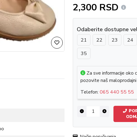
2,300 RSD
Odaberite dostupne vel
21
22
23
24
35
Za sve informacije oko c
pozovite naš maloprodajni
Telefon:
065 440 55 55
POR
ODM
oo
Način poručivanja