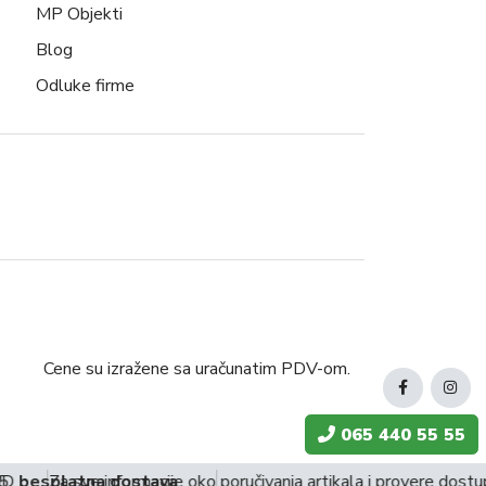
MP Objekti
Blog
Odluke firme
Cene su izražene sa uračunatim PDV-om.
065 440 55 55
D
besplatna dostava
Za sve informacije oko poručivanja artikala i provere dost