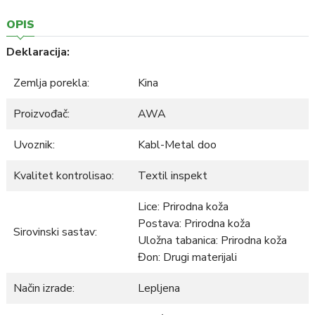
OPIS
Deklaracija:
Zemlja porekla:
Kina
Proizvođač:
AWA
Uvoznik:
Kabl-Metal doo
Kvalitet kontrolisao:
Textil inspekt
Lice: Prirodna koža
Postava: Prirodna koža
Sirovinski sastav:
Uložna tabanica: Prirodna koža
Đon: Drugi materijali
Način izrade:
Lepljena