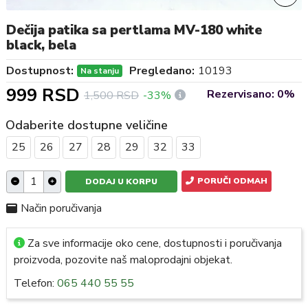
Dečija patika sa pertlama MV-180 white
black, bela
Dostupnost:
Pregledano:
10193
Na stanju
999 RSD
Rezervisano: 0%
1,500 RSD
-33%
Odaberite dostupne veličine
25
26
27
28
29
32
33
PORUČI ODMAH
DODAJ U KORPU
Način poručivanja
Za sve informacije oko cene, dostupnosti i poručivanja
proizvoda, pozovite naš maloprodajni objekat.
Telefon:
065 440 55 55