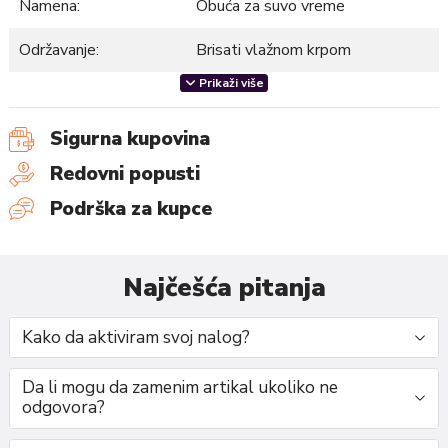
Namena:
Obuća za suvo vreme
Održavanje:
Brisati vlažnom krpom
Prikaži više
Dečija patika sa pertlama pruža udobnost i sigurnost pri
Sigurna kupovina
nošenju. Pertle omogućavaju lako podešavanje i savršeno
prijanjanje uz stopalo, dok visokokvalitetni materijali
Redovni popusti
osiguravaju dugotrajnost i optimalnu prozračnost. Idealna za
Podrška za kupce
svakodnevne aktivnosti, ova patika podržava zdrav razvoj
dečijih stopala.
Razmer:
Najčešća pitanja
25-36
Kako da aktiviram svoj nalog?
Da li mogu da zamenim artikal ukoliko ne
odgovora?