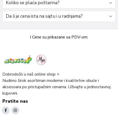
Koliko se plaća poštarina?
Da li je cena ista na sajtu i u radnjama?
ℹ️ Cene su prikazane sa PDV-om.
Dobrodošli u naš online shop ⭐️
Nudimo širok asortiman moderne i kvalitetne obuće i
aksesoara po pristupačnim cenama. Uživajte u jednostavnoj
kupovini.
Pratite nas