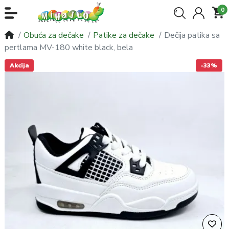
0
Obuća za dečake
Patike za dečake
Dečija patika sa
pertlama MV-180 white black, bela
Akcija
-33%