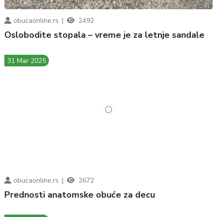
obucaonline.rs
2492
Oslobodite stopala – vreme je za letnje sandale
31 Mar 2025
obucaonline.rs
2672
Prednosti anatomske obuće za decu