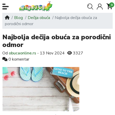
0
Blog
Dečija obuća
Najbolja dečija obuća za
porodični odmor
Najbolja dečija obuća za porodični
odmor
Od
obucaonline.rs
- 13 Nov 2024
3327
0 komentar