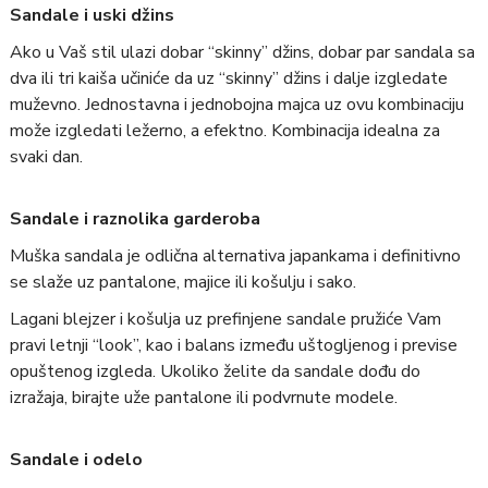
Sandale i uski džins
Ako u Vaš stil ulazi dobar “skinny” džins, dobar par sandala sa
dva ili tri kaiša učiniće da uz “skinny” džins i dalje izgledate
muževno. Jednostavna i jednobojna majca uz ovu kombinaciju
može izgledati ležerno, a efektno. Kombinacija idealna za
svaki dan.
Sandale i raznolika garderoba
Muška sandala je odlična alternativa japankama i definitivno
se slaže uz pantalone, majice ili košulju i sako.
Lagani blejzer i košulja uz prefinjene sandale pružiće Vam
pravi letnji “look”, kao i balans između uštogljenog i previse
opuštenog izgleda. Ukoliko želite da sandale dođu do
izražaja, birajte uže pantalone ili podvrnute modele.
Sandale i odelo