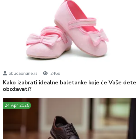
obucaonline.rs
2468
Kako izabrati idealne baletanke koje će Vaše dete
obožavati?
24 Apr 2025