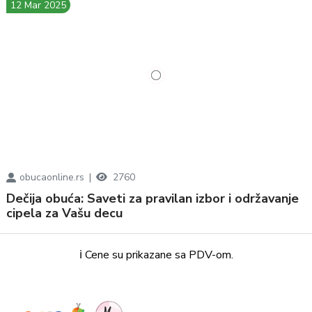
12 Mar 2025
obucaonline.rs
2760
Dečija obuća: Saveti za pravilan izbor i održavanje
cipela za Vašu decu
ℹ️ Cene su prikazane sa PDV-om.