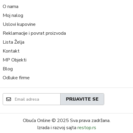
O nama
Moj nalog
Uslovi kupovine
Reklamacije i povrat proizvoda
Lista Želja
Kontakt
MP Objekti
Blog
Odluke firme
PRIJAVITE SE
Obuća Online
© 2025 Sva prava zadržana.
Izrada i razvoj sajta
restop.rs