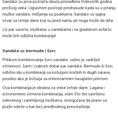
Sandale su prva poznata obuća pronađena tridesetih godina
prošlog veka. Uglavnom postoje predrasude kada su u pitanju
muške sandale, mišljenja su podeljena. Sandale su sjajna
stvar za letnje dane koji su pred nama, jer noga može da diše.
Uz par saveta, muškarac u sandalama i na gradskom asfaltu
može biti odlična kombinacija!
Sandale uz bermude i šorc
Prilikom kombinovanja šorc-sandale, važno je zadržati
otmenost, šarm i izabrati dobar par sandala. Bermude ili šorc
odlično idu u kombinaciji sa košuljom kratkih ili dugih rukava,
posebo ako je košulja sa interesantnim havajskim printom.
Ova kombinacija je idealna za vrele letnje dane. Lagana i
istovremeno otmena kombinacija, osim što čini savršeno
odevenog i zanimljivog muškarca, omogućava da pravo sa
plaže odete u bar bez predhodnog presvlačenja.