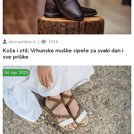
obucaonline.rs
2514
Koža i stil: Vrhunske muške cipele za svaki dan i
sve prilike
04 Apr 2025