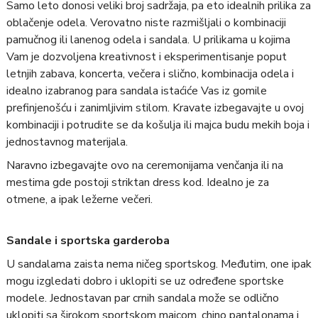
Samo leto donosi veliki broj sadržaja, pa eto idealnih prilika za
oblačenje odela. Verovatno niste razmišljali o kombinaciji
pamučnog ili lanenog odela i sandala. U prilikama u kojima
Vam je dozvoljena kreativnost i eksperimentisanje poput
letnjih zabava, koncerta, večera i slično, kombinacija odela i
idealno izabranog para sandala istaćiće Vas iz gomile
prefinjenošću i zanimljivim stilom. Kravate izbegavajte u ovoj
kombinaciji i potrudite se da košulja ili majca budu mekih boja i
jednostavnog materijala.
Naravno izbegavajte ovo na ceremonijama venčanja ili na
mestima gde postoji striktan dress kod. Idealno je za
otmene, a ipak ležerne večeri.
Sandale i sportska garderoba
U sandalama zaista nema ničeg sportskog. Međutim, one ipak
mogu izgledati dobro i uklopiti se uz određene sportske
modele. Jednostavan par crnih sandala može se odlično
uklopiti sa širokom sportskom majcom, chino pantalonama i