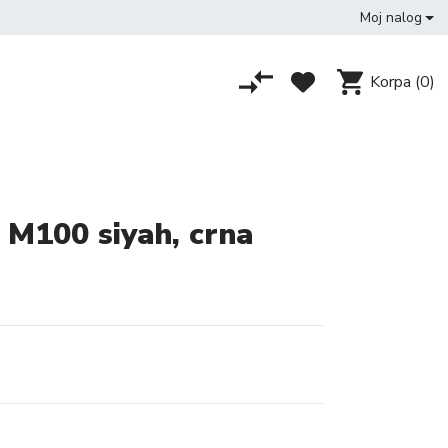
Moj nalog
Korpa
(0)
M100 siyah, crna