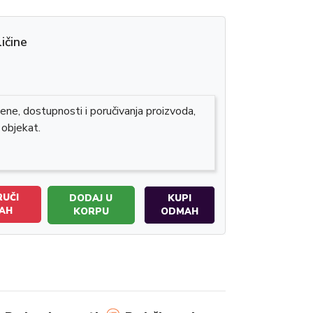
ičine
ene, dostupnosti i poručivanja proizvoda,
 objekat.
UČI
DODAJ U
KUPI
AH
KORPU
ODMAH