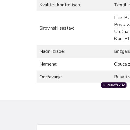
Kvalitet kontrolisao:
Textil 
Lice: P
Postav
Sirovinski sastav:
Uložna 
Đon: P
Način izrade:
Brizgan
Namena:
Obuća z
Održavanje:
Brisati
Prikaži više
Uživajte u svakom koraku uz naše muške papu
kombinaciju udobnosti i stila. Izrađene od viso
papuče pružaju izdržljivost i dugotrajnu udobn
ergonomičan dizajn osiguravaju optimalnu podr
ih nosite kod kuće, na plaži ili na nekog drugo