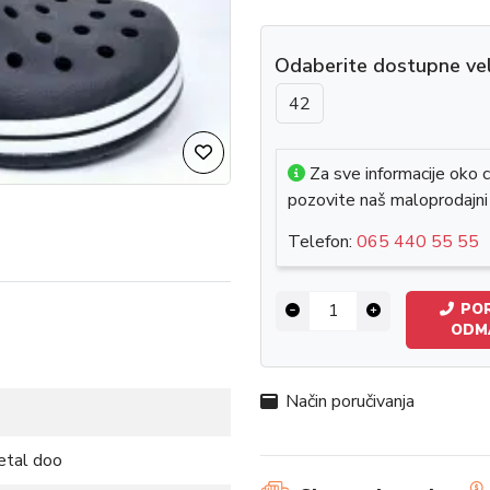
Odaberite dostupne vel
42
Za sve informacije oko c
pozovite naš maloprodajni
Telefon:
065 440 55 55
POR
ODM
Način poručivanja
etal doo