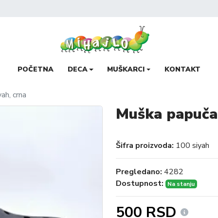
POČETNA
DECA
MUŠKARCI
KONTAKT
ah, crna
Muška papuča 
Šifra proizvoda:
100 siyah
Pregledano:
4282
Dostupnost:
Na stanju
500 RSD