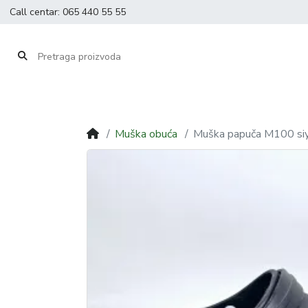
Call centar:
065 440 55 55
Muška obuća
Muška papuča M100 siy