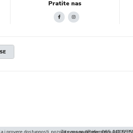
Pratite nas
 SE
la i provere dostupnosti, pozovite nas na telefon 065 440 55 55
Za sve porudžbine preko 3.000 RS