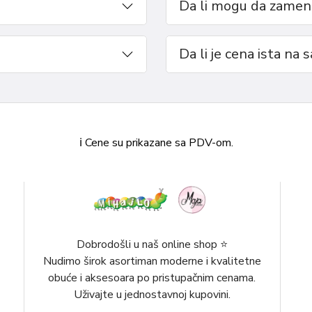
Da li mogu da zameni
 papuče su savršen izbor za
Da li je cena ista na 
ℹ️ Cene su prikazane sa PDV-om.
Dobrodošli u naš online shop ⭐️
Nudimo širok asortiman moderne i kvalitetne
obuće i aksesoara po pristupačnim cenama.
Uživajte u jednostavnoj kupovini.