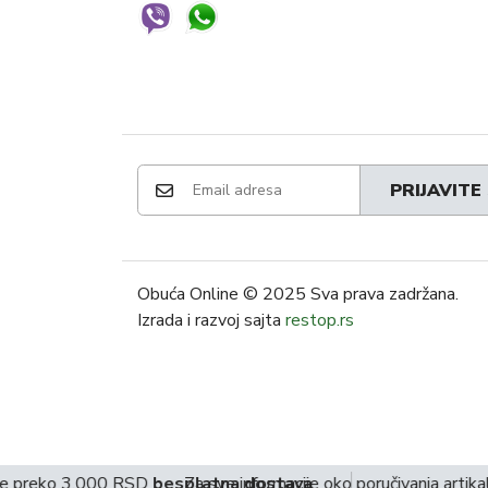
PRIJAVITE
Obuća Online
© 2025 Sva prava zadržana.
Izrada i razvoj sajta
restop.rs
e preko 3.000 RSD
besplatna dostava
Za sve informacije oko poručivanja artika