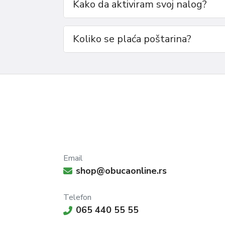
Kako da aktiviram svoj nalog?
obavljate svakodnevne aktivnosti, naše muške
svaki dan.
Razmer:
Koliko se plaća poštarina?
41-45
Email
shop@obucaonline.rs
Telefon
065 440 55 55