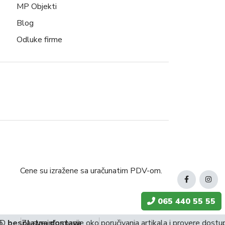
MP Objekti
Blog
Odluke firme
Cene su izražene sa uračunatim PDV-om.
065 440 55 55
D
besplatna dostava
Za sve informacije oko poručivanja artikala i provere dostu