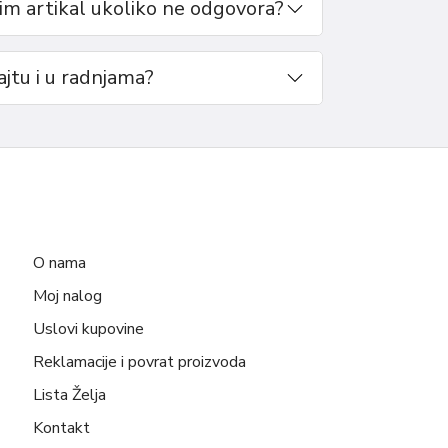
m artikal ukoliko ne odgovora?
sajtu i u radnjama?
O nama
Moj nalog
Uslovi kupovine
Reklamacije i povrat proizvoda
Lista Želja
Kontakt