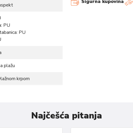
Sigurna kupovina
inspekt
U
a: PU
tabanica: PU
U
a
a plažu
 vlažnom krpom
če koje nude savršenu
kokvalitetnih materijala, ove
Najčešća pitanja
ost. Mekana unutrašnjost i
šku Vašim stopalima, bilo da
m mestu. Bilo da se opuštate ili