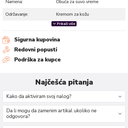
Namena:
Obuća za suvo vreme
Održavanje:
Kremom za kožu
Prikaži više
Dečija kožna sandala sa anatomskim uloškom nudi savršen
Sigurna kupovina
spoj udobnosti i podrške za male noge. Napravljena od
visokokvalitetne kože, omogućava optimalnu prozračnost i
Redovni popusti
trajnost. Anatomski uložak pruža pravilnu podršku stopalu,
Podrška za kupce
olakšavajući hod i smanjujući umor. Idealna je za svakodnevno
nošenje, osiguravajući maksimalnu udobnost tokom celog
dana.
Najčešća pitanja
Razmer:
19-25
Kako da aktiviram svoj nalog?
Da li mogu da zamenim artikal ukoliko ne
odgovora?