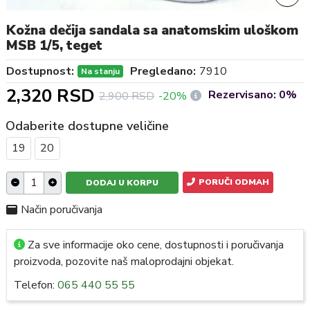
Kožna dečija sandala sa anatomskim uloškom
MSB 1/5, teget
Dostupnost:
Pregledano:
7910
Na stanju
2,320 RSD
Rezervisano: 0%
2,900 RSD
-20%
Odaberite dostupne veličine
19
20
PORUČI ODMAH
DODAJ U KORPU
Način poručivanja
Za sve informacije oko cene, dostupnosti i poručivanja
proizvoda, pozovite naš maloprodajni objekat.
Telefon:
065 440 55 55