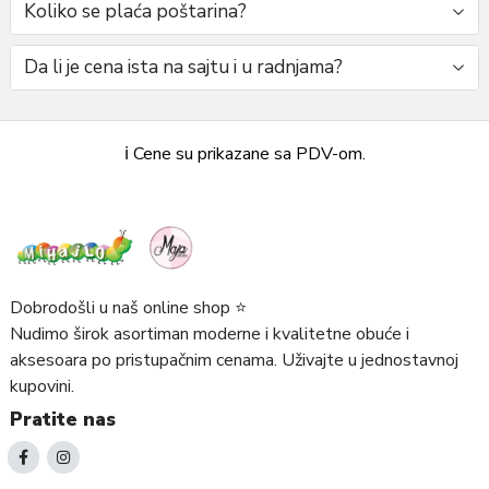
Koliko se plaća poštarina?
Da li je cena ista na sajtu i u radnjama?
ℹ️ Cene su prikazane sa PDV-om.
Dobrodošli u naš online shop ⭐️
Nudimo širok asortiman moderne i kvalitetne obuće i
aksesoara po pristupačnim cenama. Uživajte u jednostavnoj
kupovini.
Pratite nas