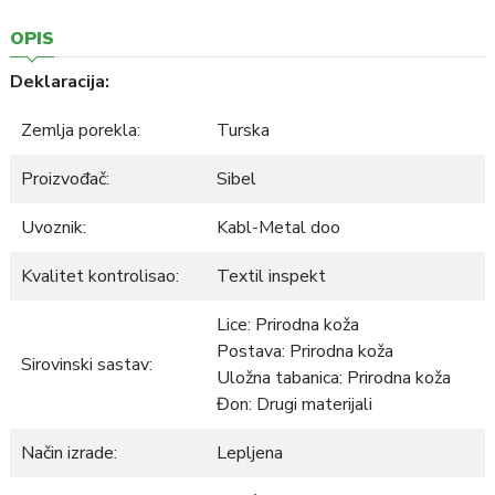
OPIS
Deklaracija:
Zemlja porekla:
Turska
Proizvođač:
Sibel
Uvoznik:
Kabl-Metal doo
Kvalitet kontrolisao:
Textil inspekt
Lice: Prirodna koža
Postava: Prirodna koža
Sirovinski sastav:
Uložna tabanica: Prirodna koža
Đon: Drugi materijali
Način izrade:
Lepljena