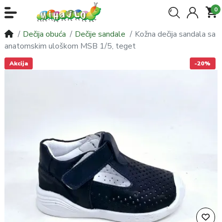
0
Dečija obuća
Dečije sandale
Kožna dečija sandala sa
anatomskim uloškom MSB 1/5, teget
Akcija
-20%