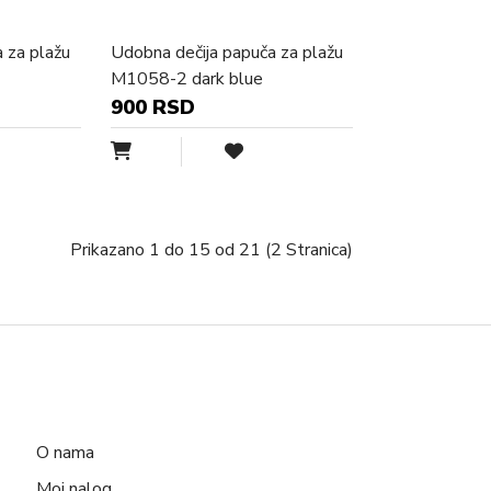
 za plažu
Udobna dečija papuča za plažu
M1058-2 dark blue
900 RSD
Prikazano 1 do 15 od 21 (2 Stranica)
O nama
Moj nalog