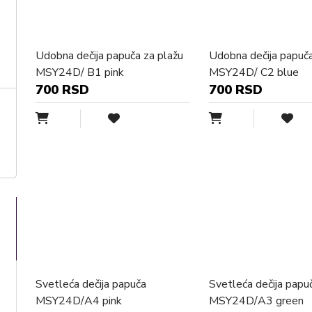
Udobna dečija papuča za plažu
Udobna dečija papuča
MSY24D/ B1 pink
MSY24D/ C2 blue
700 RSD
700 RSD
Svetleća dečija papuča
Svetleća dečija papu
MSY24D/A4 pink
MSY24D/A3 green