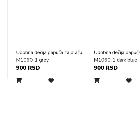
Udobna dečija papuča za plažu
Udobna dečija papuča
M1060-1 grey
M1060-1 dark blue
900 RSD
900 RSD