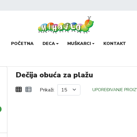
POČETNA
DECA
MUŠKARCI
KONTAKT
Dečija obuća za plažu
Prikaži:
UPOREĐIVANJE PROIZ