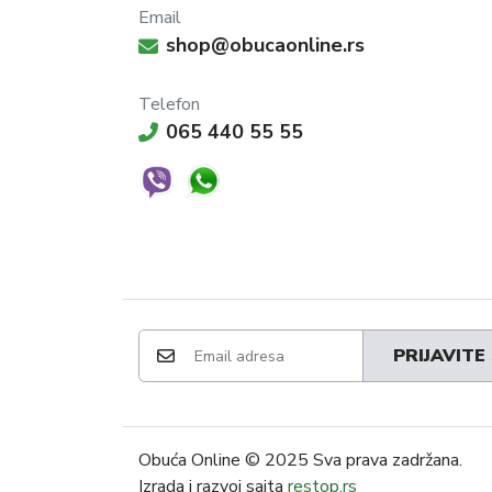
Email
shop@obucaonline.rs
Telefon
065 440 55 55
PRIJAVITE
Obuća Online
© 2025 Sva prava zadržana.
Izrada i razvoj sajta
restop.rs