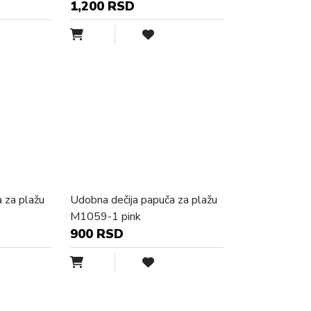
1,200 RSD
 za plažu
Udobna dečija papuča za plažu
M1059-1 pink
900 RSD