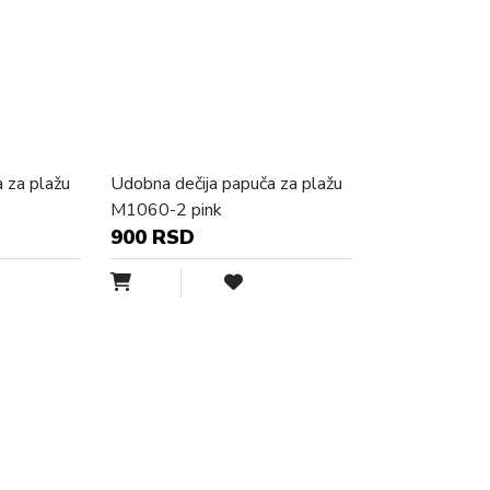
 za plažu
Udobna dečija papuča za plažu
M1060-2 pink
900 RSD