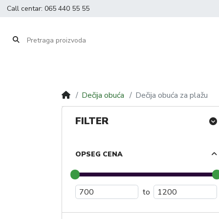
Call centar:
065 440 55 55
Dečija obuća
Dečija obuća za plažu
FILTER
OPSEG CENA
to