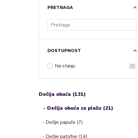
PRETRAGA
DOSTUPNOST
Na stanju
21
Dečija obuća (131)
- Dečija obuća za plažu (21)
- Dečije papuče (7)
- Dečije patofne (14)