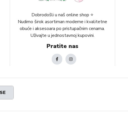
Dobrodošli u naš online shop ⭐️
Nudimo širok asortiman moderne i kvalitetne
obuće i aksesoara po pristupačnim cenama.
Uživajte u jednostavnoj kupovini.
Pratite nas
 SE