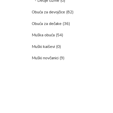
- Dečije čizme (0)
Obuća za devojčice (82)
Obuća za dečake (36)
Muška obuća (54)
Muški kaiševi (0)
Muški novčanici (9)