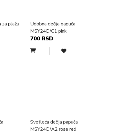
 za plažu
Udobna dečija papuča
MSY24D/C1 pink
700 RSD
ča
Svetleća dečija papuča
MSY24D/A2 rose red