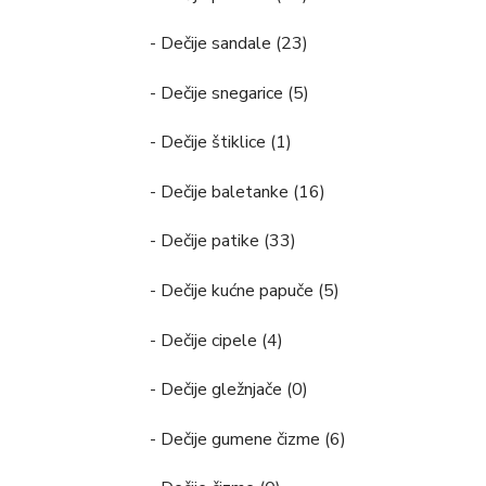
- Dečije sandale (23)
- Dečije snegarice (5)
- Dečije štiklice (1)
- Dečije baletanke (16)
- Dečije patike (33)
- Dečije kućne papuče (5)
- Dečije cipele (4)
- Dečije gležnjače (0)
- Dečije gumene čizme (6)