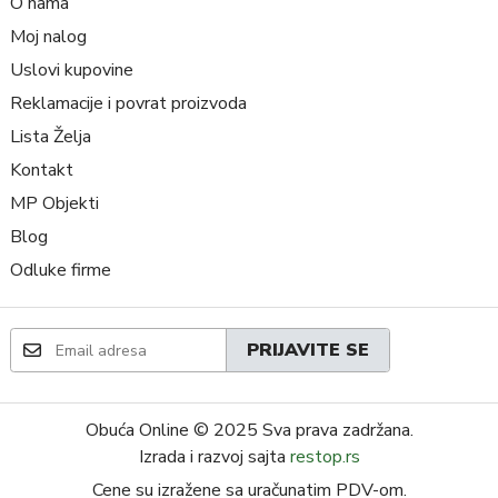
O nama
Moj nalog
Uslovi kupovine
Reklamacije i povrat proizvoda
Lista Želja
Kontakt
MP Objekti
Blog
Odluke firme
PRIJAVITE SE
Obuća Online
© 2025 Sva prava zadržana.
Izrada i razvoj sajta
restop.rs
Cene su izražene sa uračunatim PDV-om.