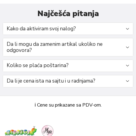
Najčešća pitanja
Kako da aktiviram svoj nalog?
Da li mogu da zamenim artikal ukoliko ne
odgovora?
Koliko se plaća poštarina?
Da li je cena ista na sajtu i u radnjama?
ℹ️ Cene su prikazane sa PDV-om.