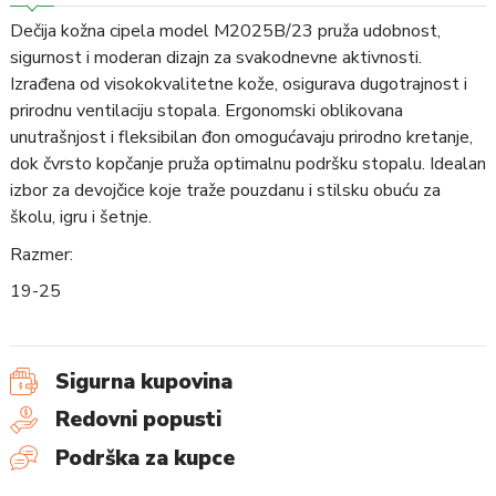
Dečija kožna cipela model M2025B/23 pruža udobnost,
sigurnost i moderan dizajn za svakodnevne aktivnosti.
Izrađena od visokokvalitetne kože, osigurava dugotrajnost i
prirodnu ventilaciju stopala. Ergonomski oblikovana
unutrašnjost i fleksibilan đon omogućavaju prirodno kretanje,
dok čvrsto kopčanje pruža optimalnu podršku stopalu. Idealan
izbor za devojčice koje traže pouzdanu i stilsku obuću za
školu, igru i šetnje.
Razmer:
19-25
Sigurna kupovina
Redovni popusti
Podrška za kupce