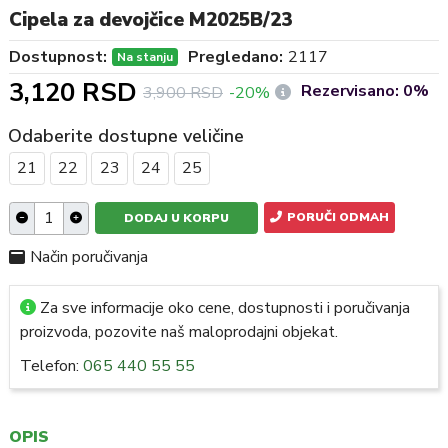
Cipela za devojčice M2025B/23
Dostupnost:
Pregledano:
2117
Na stanju
3,120 RSD
Rezervisano: 0%
3,900 RSD
-20%
Odaberite dostupne veličine
21
22
23
24
25
PORUČI ODMAH
DODAJ U KORPU
Način poručivanja
Za sve informacije oko cene, dostupnosti i poručivanja
proizvoda, pozovite naš maloprodajni objekat.
Telefon:
065 440 55 55
OPIS