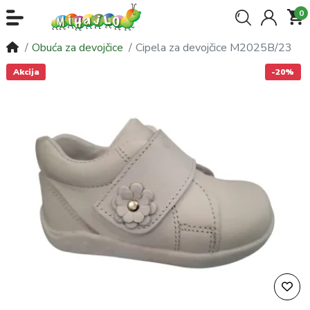
0
Obuća za devojčice
Cipela za devojčice M2025B/23
Akcija
-20%