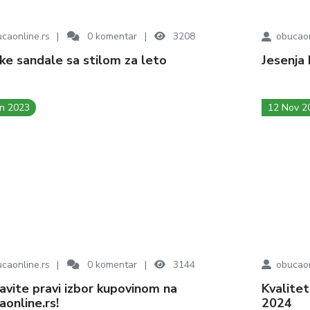
caonline.rs
0
komentar
3208
obucaon
ske sandale sa stilom za leto
Jesenja
an 2023
12 Nov 2
caonline.rs
0
komentar
3144
obucaon
Kvalitetne muške i ženske papuče - Leto
online.rs!
2024