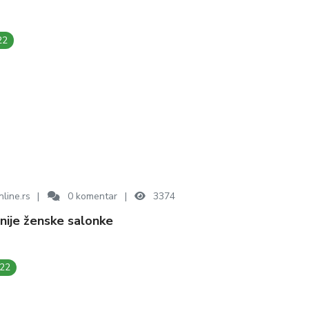
22
line.rs
0
komentar
3374
bnije ženske salonke
022