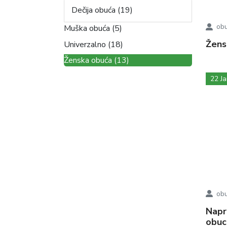
Dečija obuća (19)
obu
Muška obuća (5)
Žen
Univerzalno (18)
Ženska obuća (13)
22 J
obu
Napravite pravi izbor kupovinom na
obuca