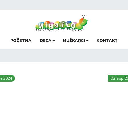
POČETNA
DECA
MUŠKARCI
KONTAKT
un 2024
02 Sep 2