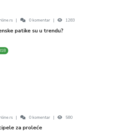
line.rs
0
komentar
1283
ženske patike su u trendu?
018
line.rs
0
komentar
580
cipele za proleće