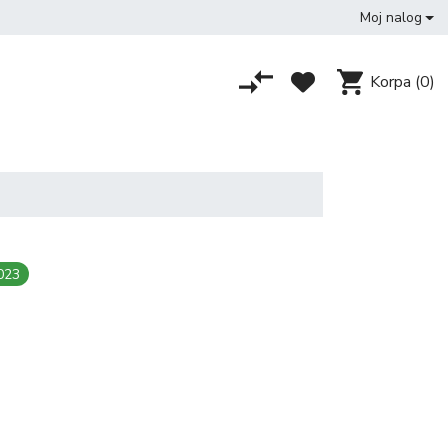
Moj nalog
Korpa
(0)
023