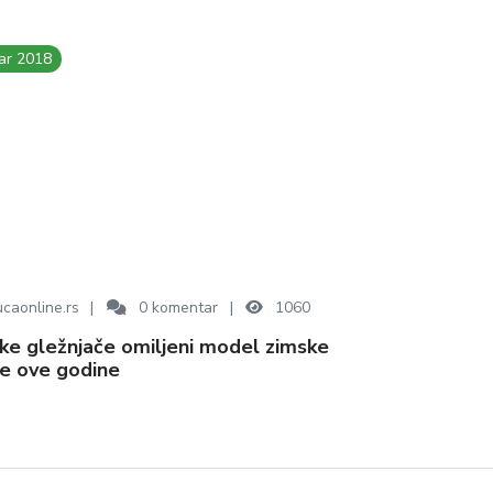
ar 2018
caonline.rs
0
komentar
1060
e ove godine