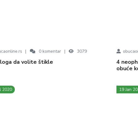
caonline.rs
0
komentar
3079
obucaon
zloga da volite štikle
4 neophodna saveta za kupovinu udobne
obuće ko
l 2020
19 Jan 2