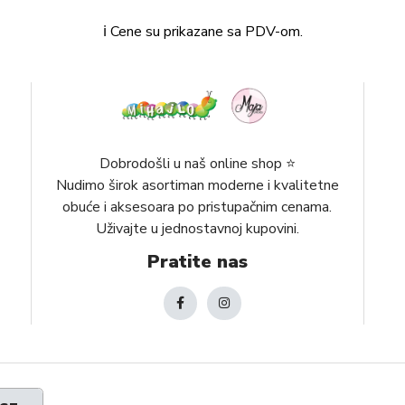
ℹ️ Cene su prikazane sa PDV-om.
Dobrodošli u naš online shop ⭐️
Nudimo širok asortiman moderne i kvalitetne
obuće i aksesoara po pristupačnim cenama.
Uživajte u jednostavnoj kupovini.
Pratite nas