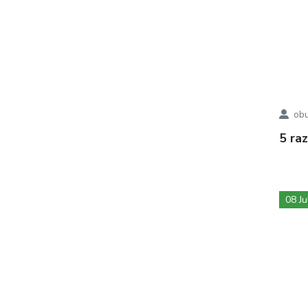
obu
5 ra
08 Ju