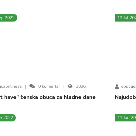
ep 2022
12 Jul 20
caonline.rs
0
komentar
3036
obucaon
ust have" ženska obuća za hladne dane
Najudo
un 2022
11 Jan 2