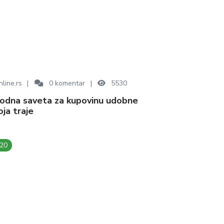
line.rs
0
komentar
5530
ja traje
020