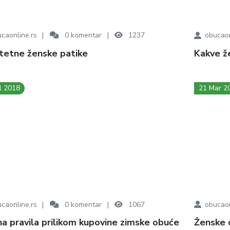
caonline.rs
0
komentar
1237
obucaon
litetne ženske patike
Kakve 
l 2018
21 Mar 2
caonline.rs
0
komentar
1067
obucaon
tna pravila prilikom kupovine zimske obuće
Ženske 