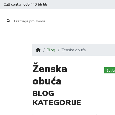
Call centar:
065 440 55 55
Blog
Ženska obuća
Ženska
13 J
obuća
BLOG
KATEGORIJE