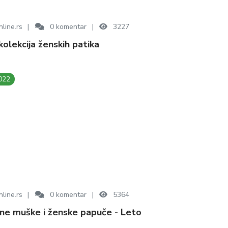
line.rs
0
komentar
3227
 kolekcija ženskih patika
022
line.rs
0
komentar
5364